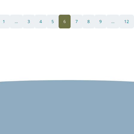
1
…
3
4
5
6
7
8
9
…
12