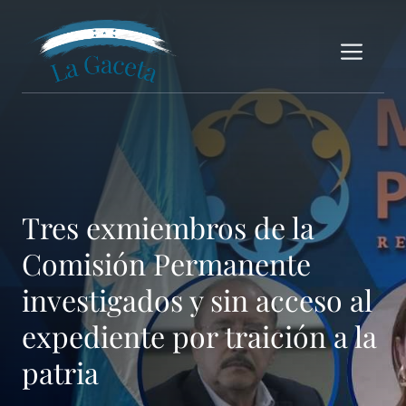
Saltar
al
Me
contenido
Tres exmiembros de la
Comisión Permanente
investigados y sin acceso al
expediente por traición a la
patria