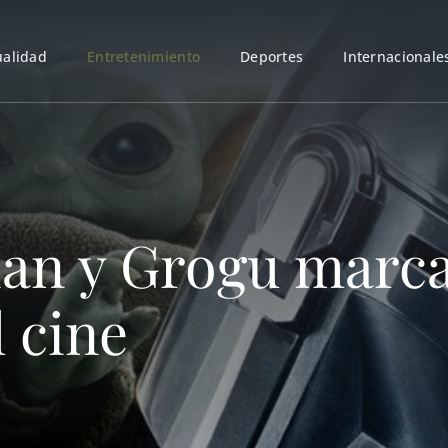
ualidad
Entretenimiento
Deportes
Internacionale
an y Grogu marca
l cine