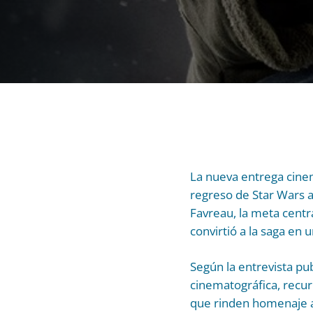
La nueva entrega cine
regreso de Star Wars a 
Favreau, la meta centra
convirtió a la saga en
Según la entrevista pu
cinematográfica, recur
que rinden homenaje al