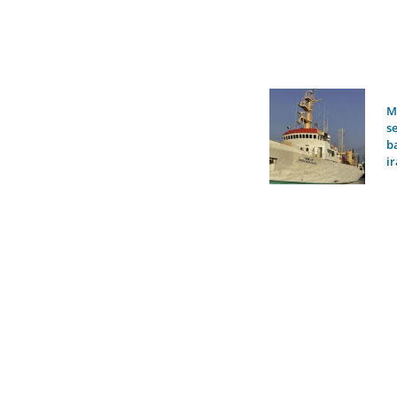
M
s
b
i