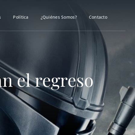
s
Política
¿Quiénes Somos?
Contacto
n el regreso