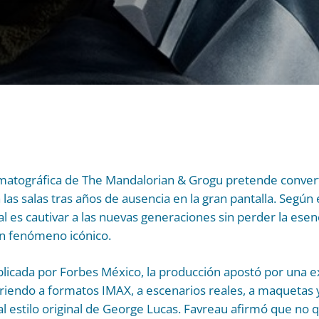
matográfica de The Mandalorian & Grogu pretende convert
las salas tras años de ausencia en la gran pantalla. Según e
l es cautivar a las nuevas generaciones sin perder la esen
 un fenómeno icónico.
blicada por Forbes México, la producción apostó por una 
riendo a formatos IMAX, a escenarios reales, a maquetas y
 estilo original de George Lucas. Favreau afirmó que no q