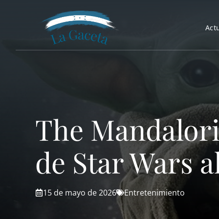
Saltar
al
Act
contenido
The Mandalori
de Star Wars a
15 de mayo de 2026
Entretenimiento