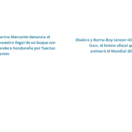
arina Mercante denuncia el
Shakira y Burna Boy lanzan «D
ecuestro ilegal de un buque con
Dai», el himno oficial q
andera hondureña por fuerzas
animará el Mundial 20
raníes