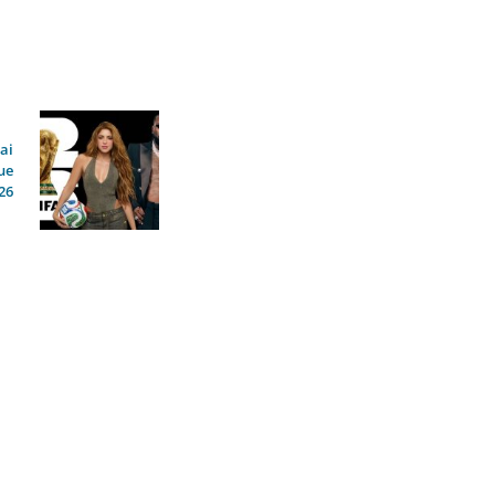
ai
ue
26