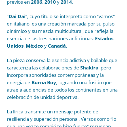
previos en
2006
,
2010
y
2014
.
“
Dai Dai
”, cuyo título se interpreta como “vamos”
en italiano, es una creación marcada por su pulso
dinámico y su mezcla multicultural, que refleja la
esencia de las tres naciones anfitrionas:
Estados
Unidos
,
México
y
Canadá
.
La pieza conserva la esencia adictiva y bailable que
caracteriza las colaboraciones de
Shakira
, pero
incorpora sonoridades contemporáneas y la
energía de
Burna Boy
, logrando una fusión que
atrae a audiencias de todos los continentes en una
celebración de unidad deportiva.
La lírica transmite un mensaje potente de
resiliencia y superación personal. Versos como “lo
que una vez te rompió te hizo fuerte” resuenan