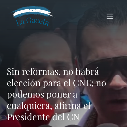
Saltar
al
Me
contenido
Sin reformas, no habrá
elección para el CNE; no
podemos poner a
cualquiera, afirma el
Presidente del CN