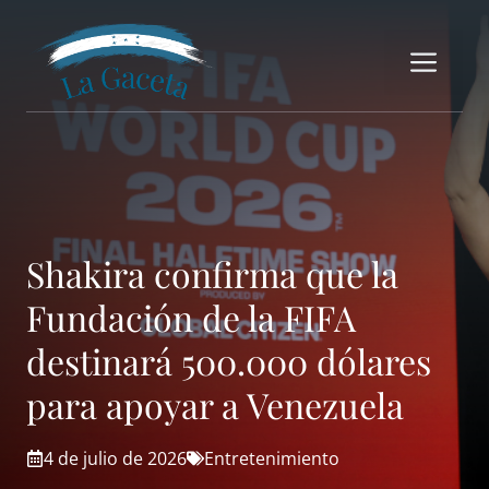
Saltar
al
Me
contenido
Shakira confirma que la
Fundación de la FIFA
destinará 500.000 dólares
para apoyar a Venezuela
4 de julio de 2026
Entretenimiento