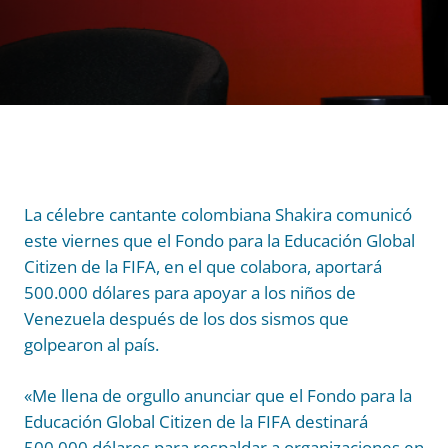
La célebre cantante colombiana Shakira comunicó
este viernes que el Fondo para la Educación Global
Citizen de la FIFA, en el que colabora, aportará
500.000 dólares para apoyar a los niños de
Venezuela después de los dos sismos que
golpearon al país.
«Me llena de orgullo anunciar que el Fondo para la
Educación Global Citizen de la FIFA destinará
500.000 dólares para respaldar a organizaciones en