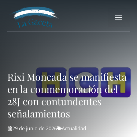
Saltar
al
Me
contenido
Rixi Moncada se manifiesta
en la conmemoración del
28J con contundentes
señalamientos
29 de junio de 2026
Actualidad