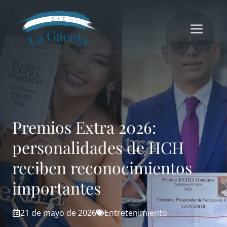
Saltar
al
Me
contenido
Premios Extra 2026:
personalidades de HCH
reciben reconocimientos
importantes
21 de mayo de 2026
Entretenimiento