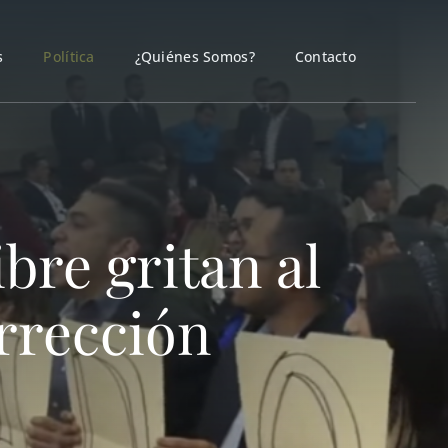
s
Política
¿Quiénes Somos?
Contacto
bre gritan al
rrección