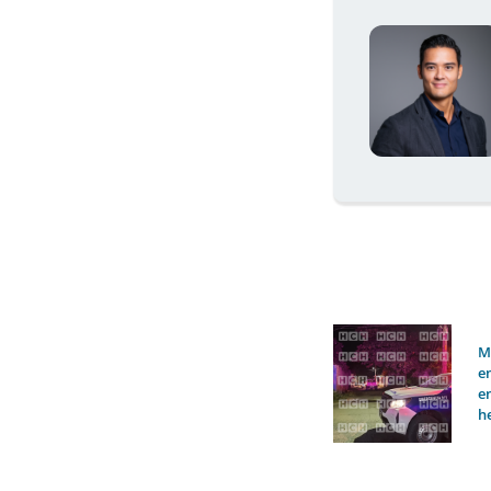
M
e
e
h