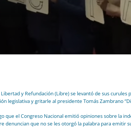
 Libertad y Refundación (Libre) se levantó de sus curules
n legislativa y gritarle al presidente Tomás Zambrano “Di
go que el Congreso Nacional emitió opiniones sobre la in
bre denuncian que no se les otorgó la palabra para emitir 