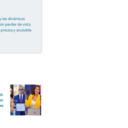
y las dinámicas
 sin perder de vista
 precisa y accesible
6:
en
es