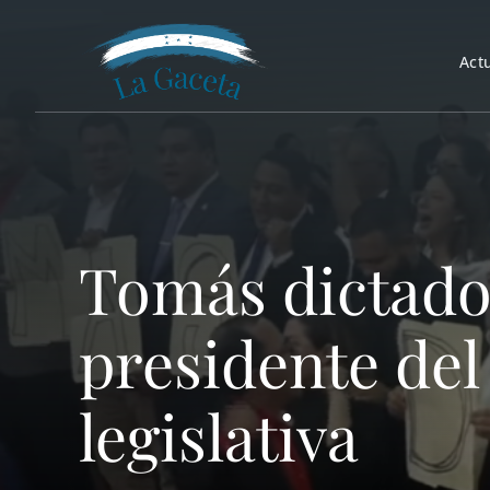
Saltar
al
Act
contenido
Tomás dictador
presidente del
legislativa