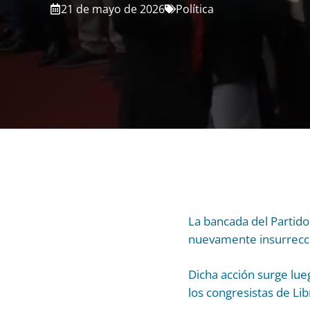
21 de mayo de 2026
Política
La bancada del Partido
nuevamente insurrecció
Dicha acción surge lue
los congresistas de Li