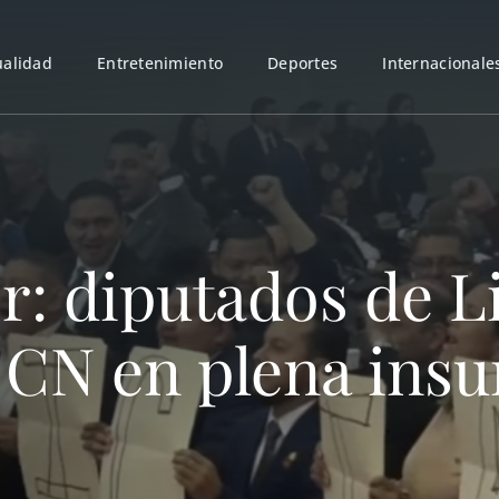
ualidad
Entretenimiento
Deportes
Internacionale
: diputados de Li
 CN en plena insu