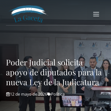
Saltar
al
Me
contenido
Poder Judicial solicita
apoyo de diputados para la
nueva Ley de la Judicatura
12 de mayo de 2026
Política