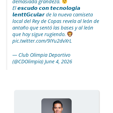
demasiada grandeza.
El 𝙚𝙨𝙘𝙪𝙙𝙤 𝙘𝙤𝙣 𝙩𝙚𝙘𝙣𝙤𝙡𝙤𝙜𝙞𝙖
𝙡𝙚𝙣𝙩𝙩𝙂𝙘𝙪𝙡𝙖𝙧 de la nueva camiseta
local del Rey de Copas revela al león de
antaño que sentó las bases y al león
que hoy sigue rugiendo.
pic.twitter.com/9IYu2dvXrL
— Club Olimpia Deportivo
(@CDOlimpia) June 4, 2026