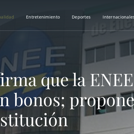
ualidad
Entretenimiento
Deportes
Internacionale
firma que la ENEE
on bonos; propone
nstitución