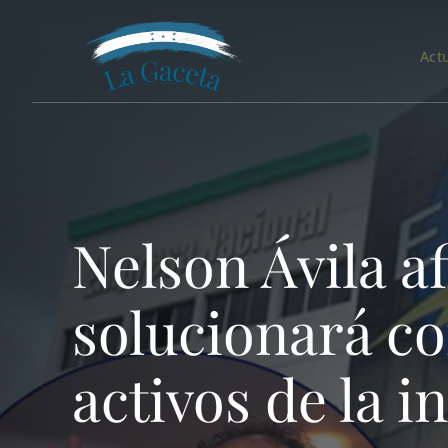
Saltar
al
Act
contenido
Nelson Ávila a
solucionará c
activos de la i