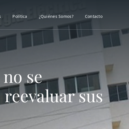
s
Política
¿Quiénes Somos?
Contacto
 no se
 reevaluar sus