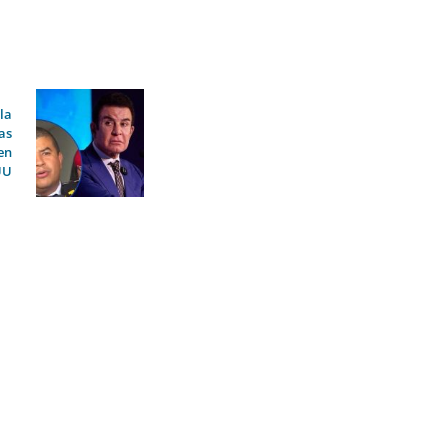
la
as
en
UU