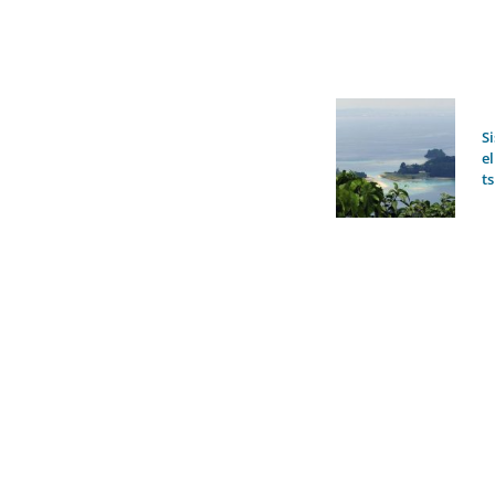
S
el
t