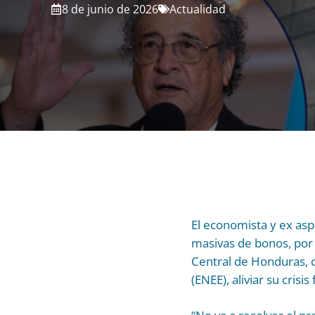
8 de junio de 2026
Actualidad
El economista y ex asp
masivas de bonos, por 
Central de Honduras, c
(ENEE), aliviar su cris