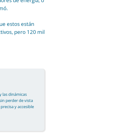
dores de energía, o
rmó.
que estos están
tivos, pero 120 mil
y las dinámicas
 sin perder de vista
 precisa y accesible