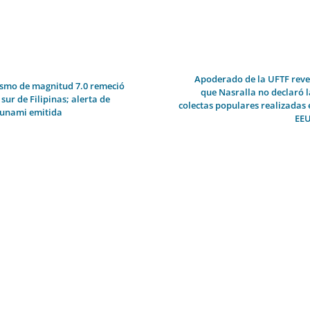
Apoderado de la UFTF reve
ismo de magnitud 7.0 remeció
que Nasralla no declaró l
 sur de Filipinas; alerta de
colectas populares realizadas 
sunami emitida
EE