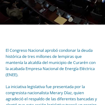
El Congreso Nacional aprobó condonar la deuda
histórica de tres millones de lempiras que
mantenía la alcaldía del municipio de Curarén con
la acabada Empresa Nacional de Energía Eléctrica
(ENEE).
La iniciativa legislativa fue presentada por la
congresista nacionalista Merary Díaz, quien
agradeció el respaldo de las diferentes bancadas y
alentó que esta acción legislativa traerá un respiro