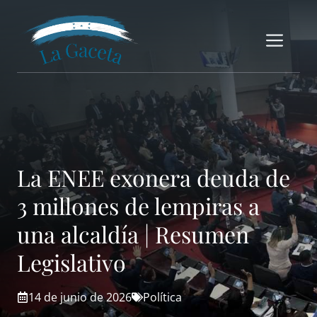
Saltar
al
Me
contenido
La ENEE exonera deuda de
3 millones de lempiras a
una alcaldía | Resumen
Legislativo
14 de junio de 2026
Política