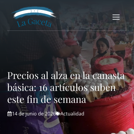
Saltar
al
Me
contenido
Precios al alza en la canasta
básica: 16 artículos suben
este fin de semana
14 de junio de 2026
Actualidad