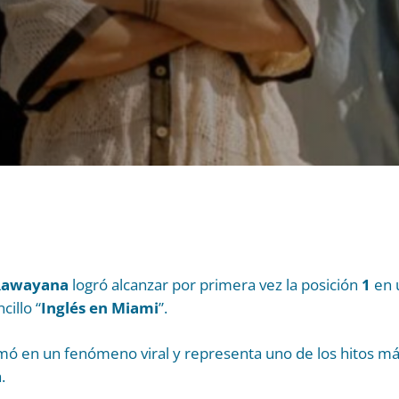
Rawayana
logró alcanzar por primera vez la posición
1
en u
cillo “
Inglés en Miami
”.
mó en un fenómeno viral y representa uno de los hitos má
.