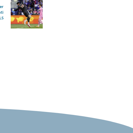
ter
ti
LS