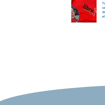
T
sa
d
el