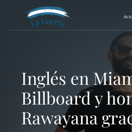
Saltar
al
Act
contenido
Inglés en Miam
Billboard y ho
Rawayana graci