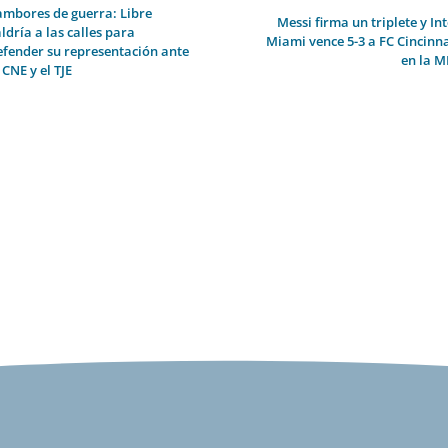
ambores de guerra: Libre
Messi firma un triplete y In
ldría a las calles para
Miami vence 5-3 a FC Cincinna
efender su representación ante
en la M
 CNE y el TJE