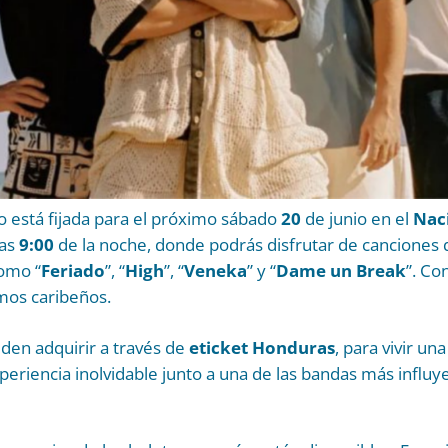
to está fijada para el próximo sábado
20
de junio en el
Nac
las
9:00
de la noche, donde podrás disfrutar de canciones
como “
Feriado
”, “
High
”, “
Veneka
” y “
Dame un Break
”. Co
tmos caribeños.
den adquirir a través de
eticket Honduras
, para vivir u
xperiencia inolvidable junto a una de las bandas más influy