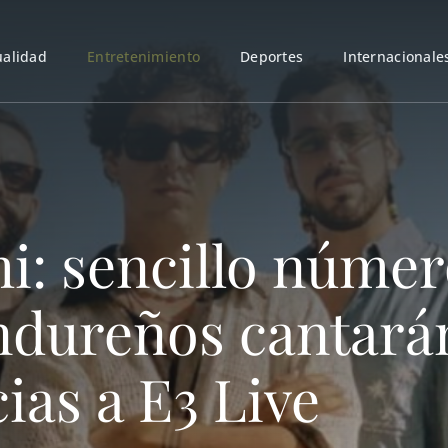
ualidad
Entretenimiento
Deportes
Internacionale
i: sencillo númer
ndureños cantarán
as a E3 Live