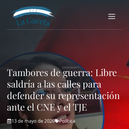
Saltar
al
Me
contenido
Tambores de guerra: Libre
saldría a las calles para
defender su representación
ante el CNE y el TJE
13 de mayo de 2026
Política