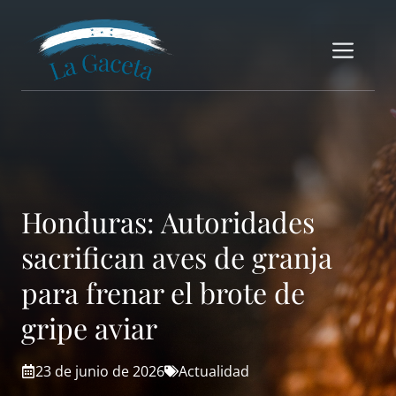
Saltar
al
Me
contenido
Honduras: Autoridades
sacrifican aves de granja
para frenar el brote de
gripe aviar
23 de junio de 2026
Actualidad