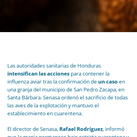
Las autoridades sanitarias de Honduras
intensifican las acciones
para contener la
influenza aviar tras la confirmación de
un caso
en
una granja del municipio de San Pedro Zacapa, en
Santa Bárbara. Senasa ordenó el sacrificio de todas
las aves de la explotación y mantuvo el
establecimiento en cuarentena.
El director de Senasa,
Rafael Rodríguez
, informó
que la granja permanece bajo estricta cuarentena y