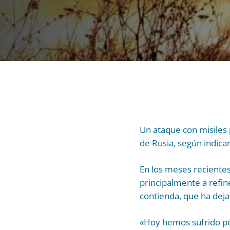
Un ataque con misiles
de Rusia, según indica
En los meses recientes
principalmente a refin
contienda, que ha dej
«Hoy hemos sufrido pé