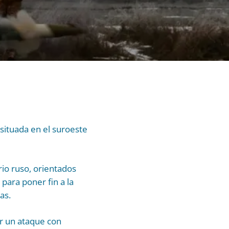
situada en el suroeste
io ruso, orientados
para poner fin a la
as.
r un ataque con