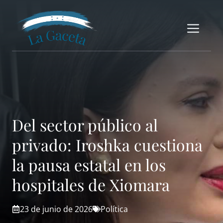
Saltar
al
Me
contenido
Del sector público al
privado: Iroshka cuestiona
la pausa estatal en los
hospitales de Xiomara
23 de junio de 2026
Política