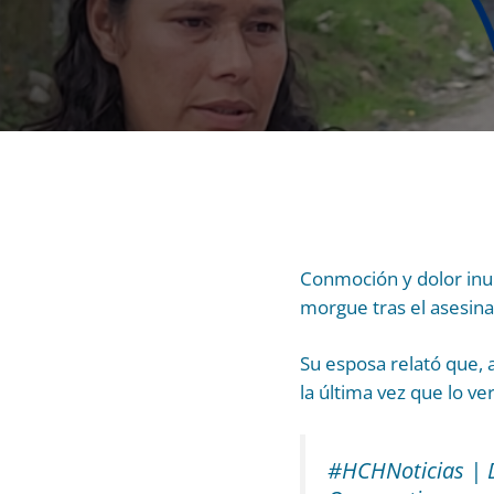
Conmoción y dolor inu
morgue tras el asesina
Su esposa relató que, a
la última vez que lo ve
#HCHNoticias | D