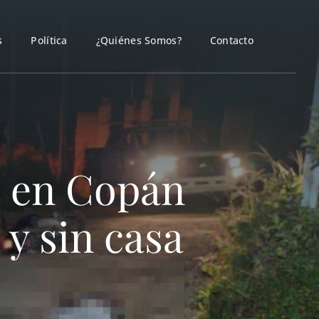
s
Política
¿Quiénes Somos?
Contacto
s en Copán
 y sin casa