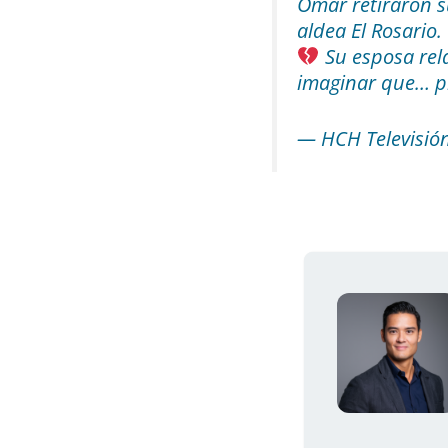
Omar retiraron s
aldea El Rosario.
Su esposa rela
imaginar que…
p
— HCH Televisión