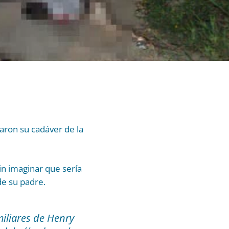
aron su cadáver de la
sin imaginar que sería
de su padre.
iliares de Henry