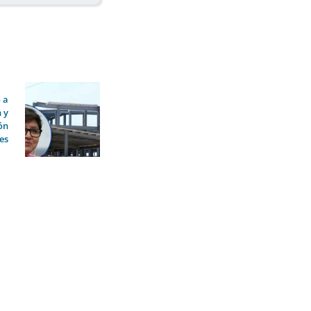
 a
 y
ón
es