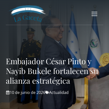
Saltar
al
Me
contenido
Embajador César Pinto y
Nayib Bukele fortalecen su
alianza estratégica
10 de junio de 2026
Actualidad