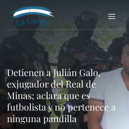
Saltar
al
Me
contenido
Detienen a Julián Galo,
exjugador del Real de
Minas; aclara que es
futbolista y no pertenece a
ninguna pandilla