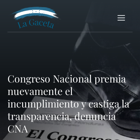
Saltar
al
Me
contenido
Congreso Nacional premia
nuevamente el
incumplimiento y castiga la
transparencia, denuncia
CNA