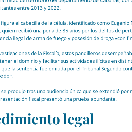
la mitad del territorio del departamento de Cabañas, do
bitantes entre 2013 y 2022.
figura el cabecilla de la célula, identificado como Eugenio
», quien recibió una pena de 85 años por los delitos de per
enencia ilegal de arma de fuego y posesión de droga «con fin
vestigaciones de la Fiscalía, estos pandilleros desempeña
ner el dominio y facilitar sus actividades ilícitas en disti
só que la sentencia fue emitida por el Tribunal Segundo con
vador.
 se produjo tras una audiencia única que se extendió por
presentación fiscal presentó una prueba abundante.
edimiento legal