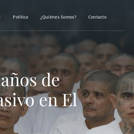
s
Política
¿Quiénes Somos?
Contacto
 años de
asivo en El