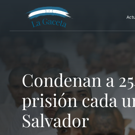
Saltar
al
Act
contenido
Condenan a 254
prisión cada u
Salvador