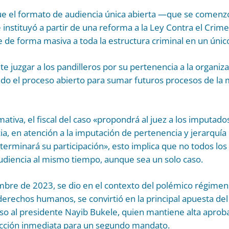
ue el formato de audiencia única abierta —que se comenzó
nstituyó a partir de una reforma a la Ley Contra el Crime
se de forma masiva a toda la estructura criminal en un úni
e juzgar a los pandilleros por su pertenencia a la organiza
 el proceso abierto para sumar futuros procesos de la mi
ativa, el fiscal del caso «propondrá al juez a los imputado
ia, en atención a la imputación de pertenencia y jerarquía
determinará su participación», esto implica que no todos l
audiencia al mismo tiempo, aunque sea un solo caso.
mbre de 2023, se dio en el contexto del polémico régimen
derechos humanos, se convirtió en la principal apuesta del
uso al presidente Nayib Bukele, quien mantiene alta aproba
ección inmediata para un segundo mandato.