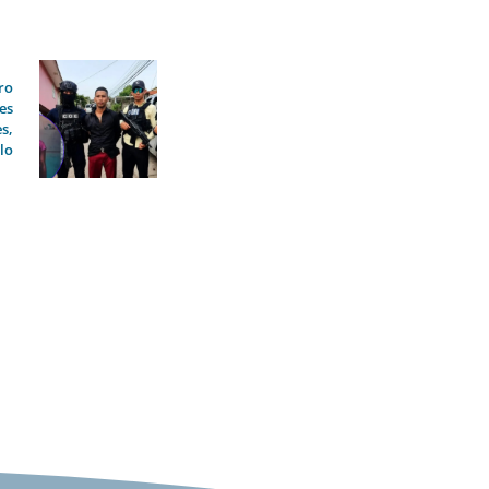
ro
es
s,
llo