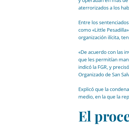
y operaban en más de 
aterrorizados a los ha
Entre los sentenciados 
como «Little Pesadilla
organización ilícita, t
«De acuerdo con las in
que les permitían mante
indicó la FGR, y preci
Organizado de San Sal
Explicó que la condena
medio, en la que la re
El proc