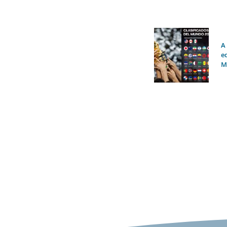
A
e
M