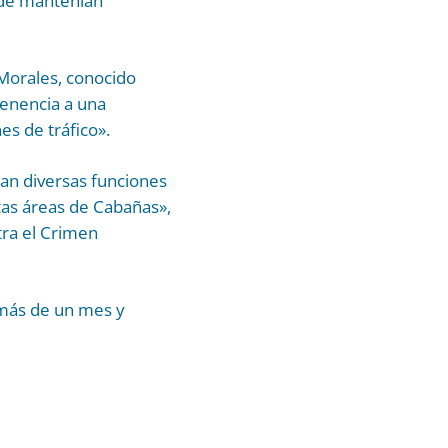
nde mantenían
 Morales, conocido
tenencia a una
es de tráfico».
ban diversas funciones
ntas áreas de Cabañas»,
tra el Crimen
 más de un mes y