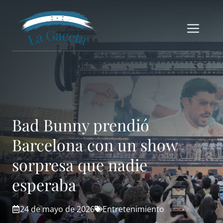
Saltar
al
Me
contenido
Bad Bunny prendió
Barcelona con un show
sorpresa que nadie
esperaba
24 de mayo de 2026
Entretenimiento