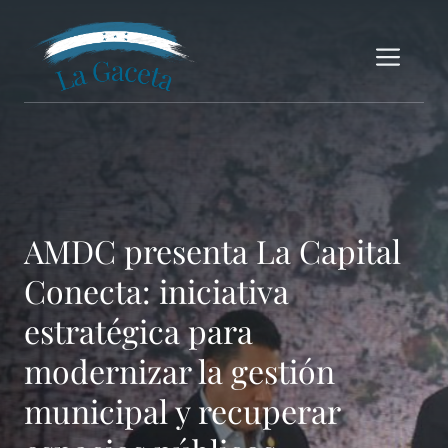
Saltar
al
Me
contenido
AMDC presenta La Capital
Conecta: iniciativa
estratégica para
modernizar la gestión
municipal y recuperar