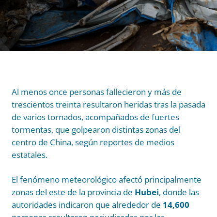
Al menos once personas fallecieron y más de
trescientos treinta resultaron heridas tras la pasada
de varios tornados, acompañados de fuertes
tormentas, que golpearon distintas zonas del
centro de China, según reportes de medios
estatales.
El fenómeno meteorológico afectó principalmente
zonas del este de la provincia de
Hubei
, donde las
autoridades indicaron que alrededor de
14,600