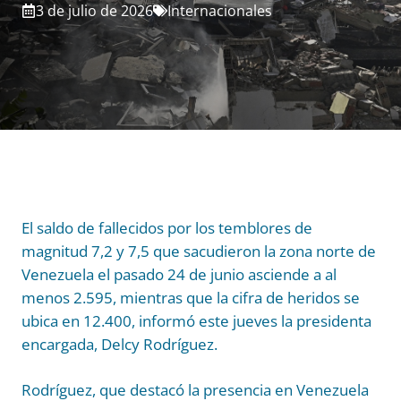
3 de julio de 2026
Internacionales
El saldo de fallecidos por los temblores de
magnitud 7,2 y 7,5 que sacudieron la zona norte de
Venezuela el pasado 24 de junio asciende a al
menos 2.595, mientras que la cifra de heridos se
ubica en 12.400, informó este jueves la presidenta
encargada, Delcy Rodríguez.
Rodríguez, que destacó la presencia en Venezuela