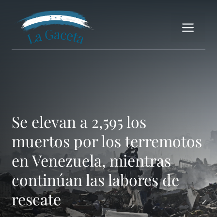
Saltar
al
Me
contenido
Se elevan a 2,595 los
muertos por los terremotos
en Venezuela, mientras
continúan las labores de
rescate