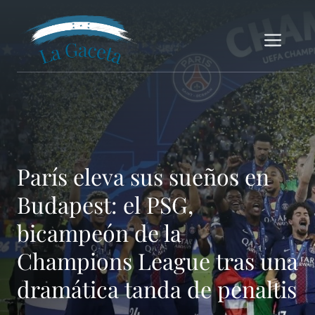
Saltar
al
Me
contenido
París eleva sus sueños en
Budapest: el PSG,
bicampeón de la
Champions League tras una
dramática tanda de penaltis