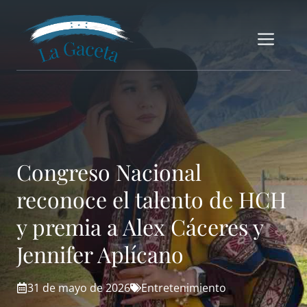
Saltar
al
Me
contenido
Congreso Nacional
reconoce el talento de HCH
y premia a Alex Cáceres y
Jennifer Aplícano
31 de mayo de 2026
Entretenimiento