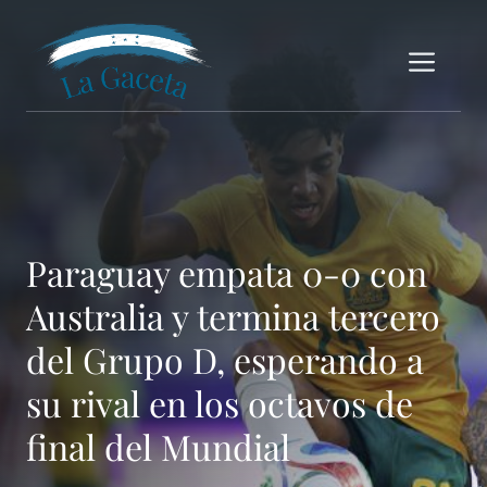
Saltar
al
Me
contenido
Paraguay empata 0-0 con
Australia y termina tercero
del Grupo D, esperando a
su rival en los octavos de
final del Mundial