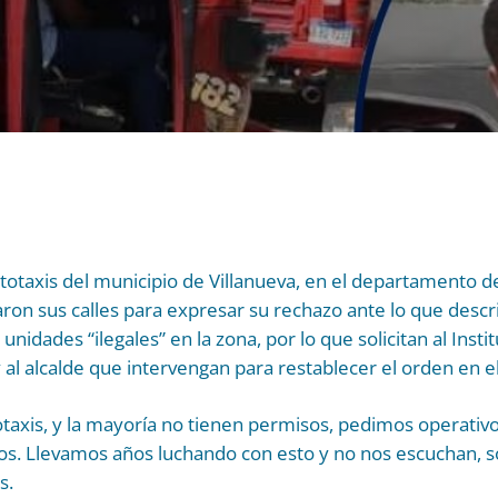
taxis del municipio de Villanueva, en el departamento de
aron sus calles para expresar su rechazo ante lo que des
 unidades “ilegales” en la zona, por lo que solicitan al Ins
 al alcalde que intervengan para restablecer el orden en el
axis, y la mayoría no tienen permisos, pedimos operati
s. Llevamos años luchando con esto y no nos escuchan, so
s.