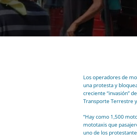
Los operadores de moto
una protesta y bloque
creciente “invasión” de
Transporte Terrestre y
“Hay como 1,500 motot
mototaxis que pasajero
uno de los protestante