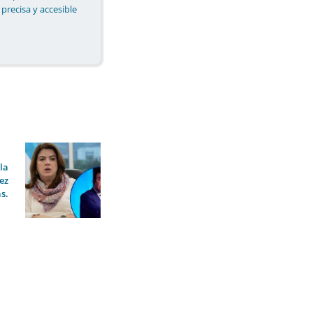
 precisa y accesible
la
ez
s.