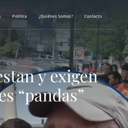
s
Política
¿Quiénes Somos?
Contacto
estan y exigen
des “pandas”