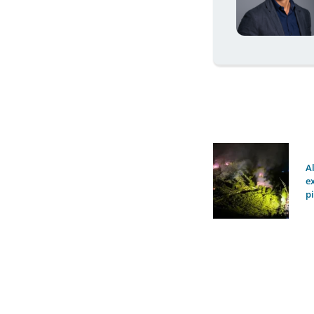
A
e
p