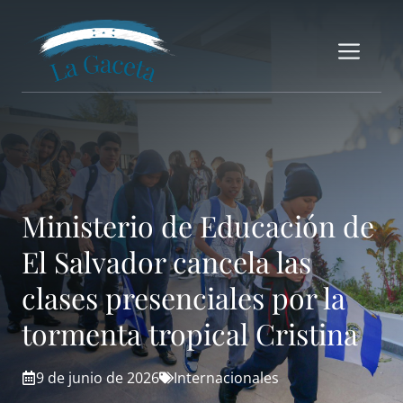
Saltar
al
Me
contenido
Ministerio de Educación de
El Salvador cancela las
clases presenciales por la
tormenta tropical Cristina
9 de junio de 2026
Internacionales