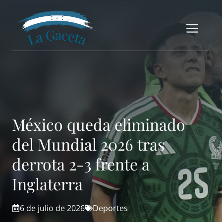
Saltar
al
Me
contenido
México queda eliminado
del Mundial 2026 tras
derrota 2-3 frente a
Inglaterra
6 de julio de 2026
Deportes