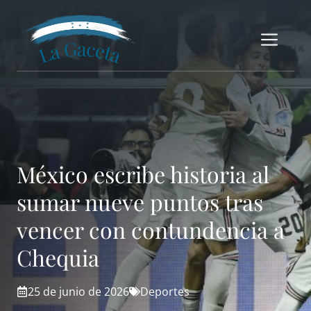
Saltar
al
Me
contenido
México escribe historia al
sumar nueve puntos tras
vencer con contundencia a
Chequia
25 de junio de 2026
Deportes