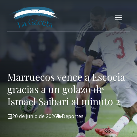
Saltar
al
Me
contenido
Marruecos vence a Escocia
gracias a un golazo de
Ismael Saibari al minuto 2
20 de junio de 2026
Deportes