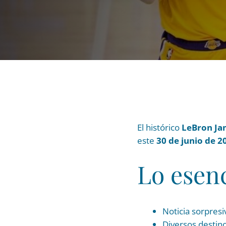
El histórico
LeBron Ja
este
30 de junio de 2
Lo esen
Noticia sorpresi
Diversos destin