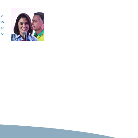
 a
as
ro
ro