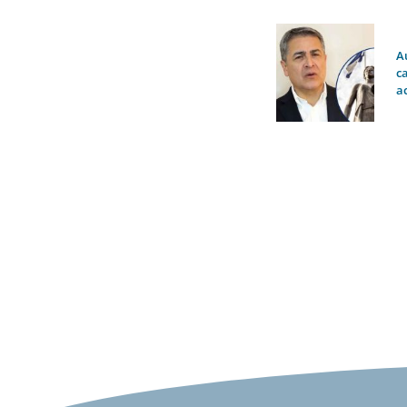
A
c
ac