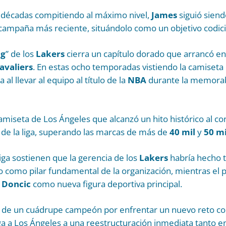
s décadas compitiendo al máximo nivel,
James
siguió siend
ampaña más reciente, situándolo como un objetivo codicia
ng
” de los
Lakers
cierra un capítulo dorado que arrancó en
avaliers
. En estas ocho temporadas vistiendo la camiseta
al llevar al equipo al título de la
NBA
durante la memorab
amiseta de Los Ángeles que alcanzó un hito histórico al c
a de la liga, superando las marcas de más de
40 mil
y
50 mi
liga sostienen que la gerencia de los
Lakers
habría hecho t
o como pilar fundamental de la organización, mientras el 
 Doncic
como nueva figura deportiva principal.
o de un cuádrupe campeón por enfrentar un nuevo reto c
liga a Los Ángeles a una reestructuración inmediata tanto