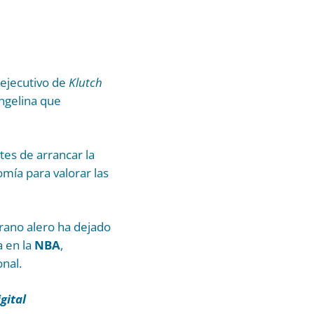
r ejecutivo de
Klutch
angelina que
es de arrancar la
mía para valorar las
rano alero ha dejado
a en la
NBA
,
nal.
gital