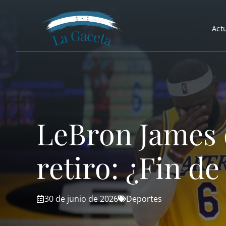
Saltar
al
Act
contenido
LeBron James d
retiro: ¿Fin de
30 de junio de 2026
Deportes