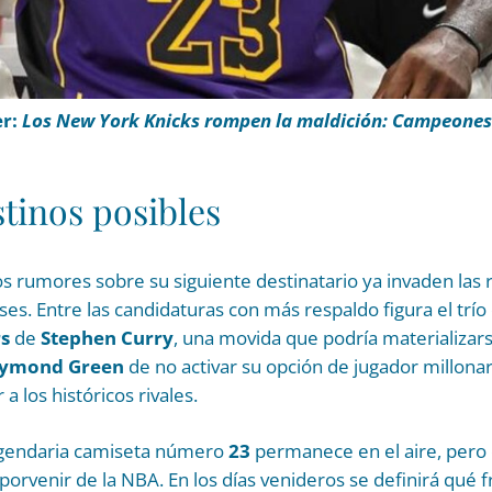
er:
Los New York Knicks rompen la maldición: Campeones 
tinos posibles
s rumores sobre su siguiente destinatario ya invaden las 
es. Entre las candidaturas con más respaldo figura el trío 
rs
de
Stephen Curry
, una movida que podría materializar
ymond Green
de no activar su opción de jugador millonari
 a los históricos rivales.
 legendaria camiseta número
23
permanece en el aire, pero e
porvenir de la NBA. En los días venideros se definirá qué f