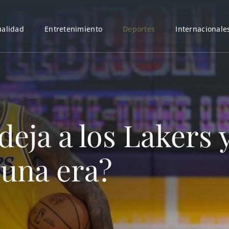
ualidad
Entretenimiento
Deportes
Internacionale
eja a los Lakers y
 una era?