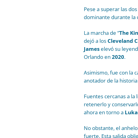
Pese a superar las do
dominante durante la c
La marcha de “
The Ki
dejó a los
Cleveland C
James
elevó su leyenda 
Orlando en
2020
.
Asimismo, fue con la c
anotador de la histori
Fuentes cercanas a la 
retenerlo y conservarl
ahora en torno a
Luka
No obstante, el anhel
fuerte. Esta salida ob