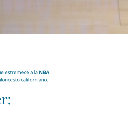
que estremece a la
NBA
loncesto californiano.
r: