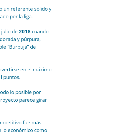
o un referente sólido y
do por la liga.
 julio de
2018
cuando
 dorada y púrpura,
le “Burbuja” de
onvertirse en el máximo
l
puntos.
odo lo posible por
proyecto parece girar
ompetitivo fue más
 en lo económico como