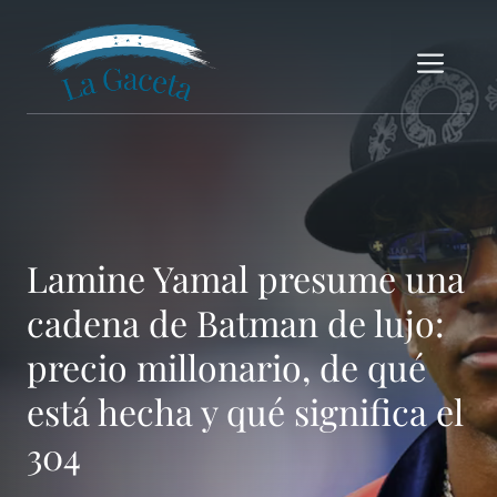
Saltar
al
Me
contenido
Lamine Yamal presume una
cadena de Batman de lujo:
precio millonario, de qué
está hecha y qué significa el
304