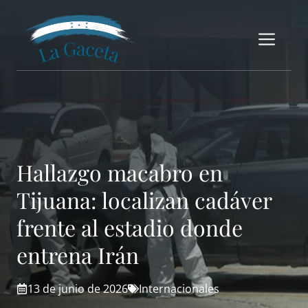
Saltar
al
Me
contenido
Hallazgo macabro en
Tijuana: localizan cadáver
frente al estadio donde
entrena Irán
13 de junio de 2026
Internacionales