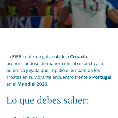
La
FIFA
confirma gol anulado a
Croacia
,
pronunciándose de manera oficial respecto a la
polémica jugada que impidió el empate de los
croatas en su vibrante encuentro frente a
Portugal
en el
Mundial 2026
.
Lo que debes saber:
La polémica