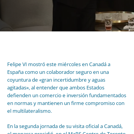
Felipe VI mostró este miércoles en Canadá a
España como un colaborador seguro en una
coyuntura de «gran incertidumbre y aguas
agitadas», al entender que ambos Estados
defienden un comercio e inversión fundamentados
en normas y mantienen un firme compromiso con
el multilateralismo.
En la segunda jornada de su visita oficial a Canadá,
el monarca presidió, en el MaRS Centre de Toronto,