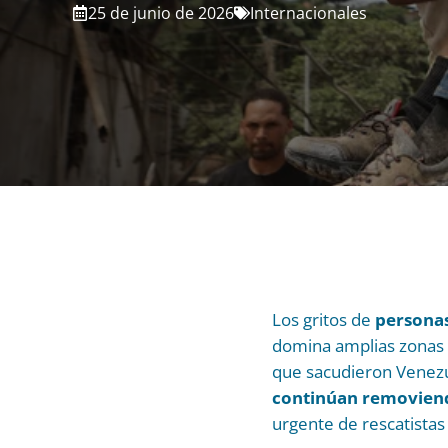
25 de junio de 2026
Internacionales
Los gritos de
personas
domina amplias zonas
que sacudieron Venezu
continúan removien
urgente de rescatistas