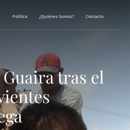
s
Política
¿Quiénes Somos?
Contacto
Guaira tras el
vientes
ega