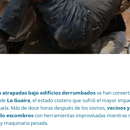
 atrapadas bajo edificios derrumbados
se han convert
 de
La Guaira
, el estado costero que sufrió el mayor imp
ela. Más de doce horas después de los sismos,
vecinos y
do escombros
con herramientas improvisadas mientras r
 y maquinaria pesada.