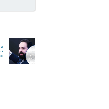
 a
sis
EE