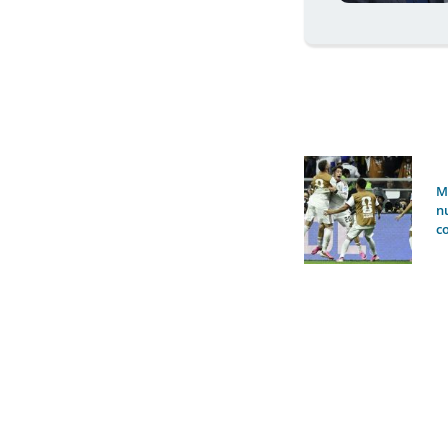
M
n
c