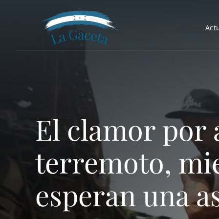
Saltar
al
Act
contenido
El clamor por 
terremoto, mie
esperan una as