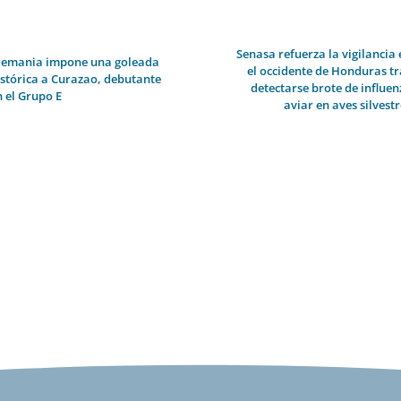
Senasa refuerza la vigilancia 
lemania impone una goleada
el occidente de Honduras tr
istórica a Curazao, debutante
detectarse brote de influen
n el Grupo E
aviar en aves silvest