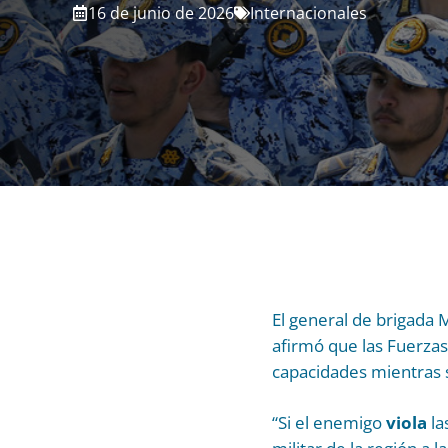
16 de junio de 2026
Internacionales
El general de brigada 
afirmó que las Fuerz
capacidades mientras
“Si el enemigo
viola
la