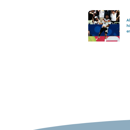
A
h
e