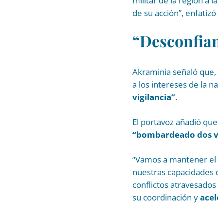
militar de la región a
de su acción”, enfatiz
“Desconfian
Akraminia señaló que, 
a los intereses de la 
vigilancia”.
El portavoz añadió que
“bombardeado dos ve
“Vamos a mantener el 
nuestras capacidades d
conflictos atravesados 
su coordinación y
acel