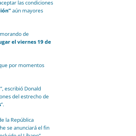
 aceptar las condiciones
ción”
aún mayores
memorando de
lugar el viernes 19 de
 que por momentos
”, escribió Donald
iones del estrecho de
s
“.
de la República
he se anunciará el fin
incluido el Líbano”.