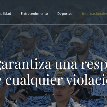
ualidad
Entretenimiento
Deportes
Internacionale
 garantiza una res
 cualquier violac