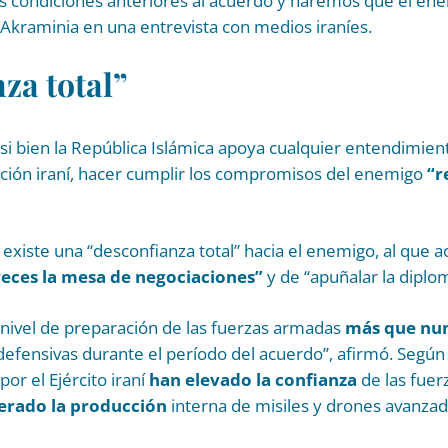
 las condiciones anteriores al acuerdo y haremos que el e
ó Akraminia en una entrevista con medios iraníes.
za total”
si bien la República Islámica apoya cualquier entendimien
nación iraní, hacer cumplir los compromisos del enemigo
“r
 existe una “desconfianza total” hacia el enemigo, al que 
ces la mesa de negociaciones”
y de “apuñalar la diplom
nivel de preparación de las fuerzas armadas
más que nu
efensivas durante el período del acuerdo”, afirmó. Según 
por el Ejército iraní
han elevado la confianza
de las fue
erado la producción
interna de misiles y drones avanzad