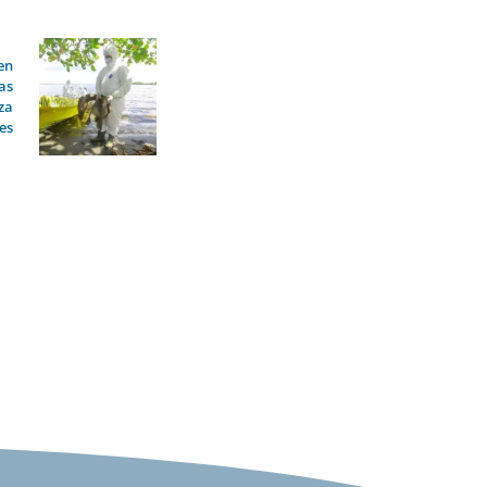
en
as
za
res