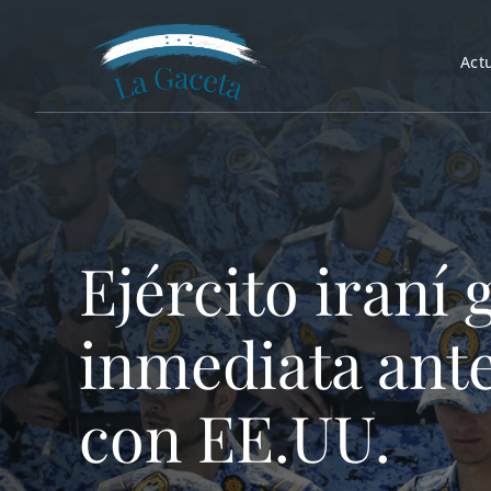
Saltar
al
Act
contenido
Ejército iraní
inmediata ante
con EE.UU.