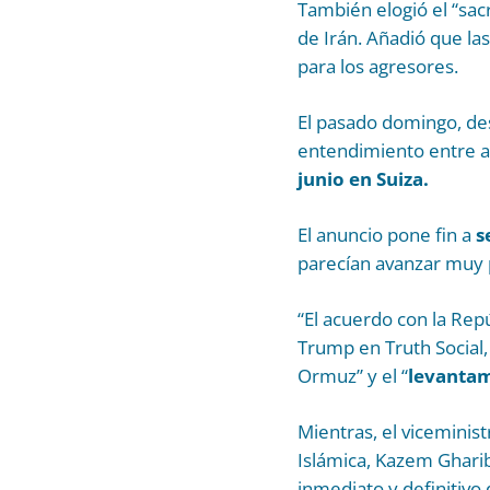
También elogió el “sacr
de Irán. Añadió que la
para los agresores.
El pasado domingo, de
entendimiento entre a
junio en Suiza.
El anuncio pone fin a
s
parecían avanzar muy 
“El acuerdo con la Repú
Trump en Truth Social,
Ormuz” y el “
levantam
Mientras, el viceminist
Islámica, Kazem Ghariba
inmediato y definitivo 