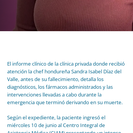
El informe clínico de la clínica privada donde recibió
atención la chef hondureña Sandra Isabel Díaz del
Valle, antes de su fallecimiento, detalla los
diagnósticos, los fármacos administrados y las
intervenciones llevadas a cabo durante la
emergencia que terminó derivando en su muerte.
Según el expediente, la paciente ingresó el
miércoles 10 de junio al Centro Integral de
Asistencia Médica (CIAM) presentando un intenso