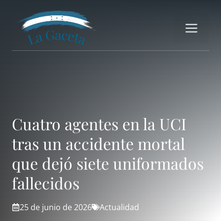
Saltar
al
Me
contenido
Cuatro agentes en la UCI
tras un accidente mortal
que dejó siete uniformados
fallecidos
25 de junio de 2026
Actualidad