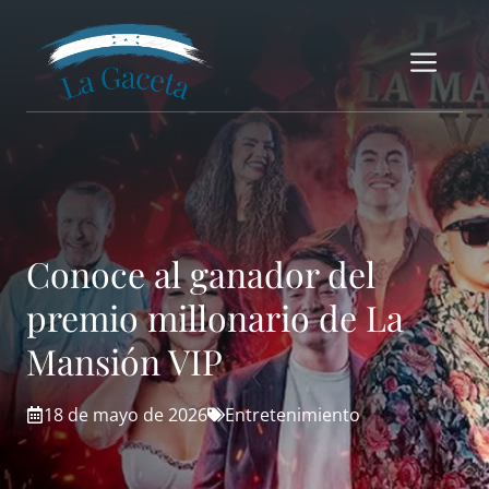
Saltar
al
Me
contenido
Conoce al ganador del
premio millonario de La
Mansión VIP
18 de mayo de 2026
Entretenimiento