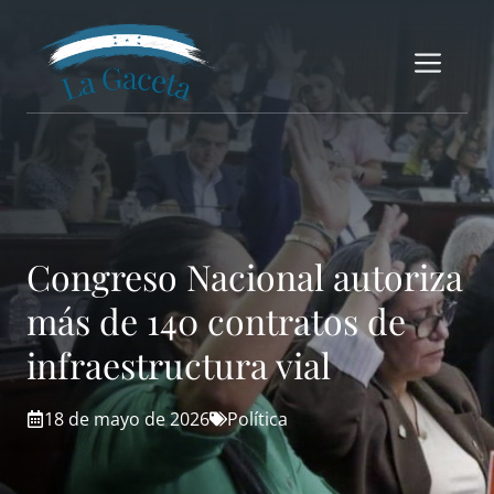
Saltar
al
Me
contenido
Congreso Nacional autoriza
más de 140 contratos de
infraestructura vial
18 de mayo de 2026
Política