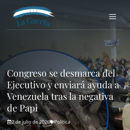
Saltar
al
Me
contenido
Congreso se desmarca del
Ejecutivo y enviará ayuda a
Venezuela tras la negativa
de Papi
2 de julio de 2026
Política