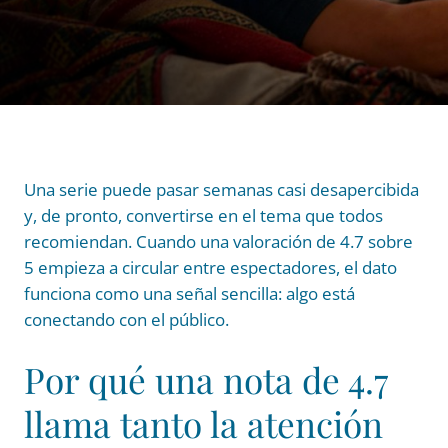
Una serie puede pasar semanas casi desapercibida
y, de pronto, convertirse en el tema que todos
recomiendan. Cuando una valoración de 4.7 sobre
5 empieza a circular entre espectadores, el dato
funciona como una señal sencilla: algo está
conectando con el público.
Por qué una nota de 4.7
llama tanto la atención