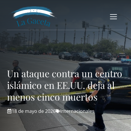
Saltar
al
Me
contenido
Un ataque contra un centro
islámico en EE.UU. deja al
menos cinco muertos
18 de mayo de 2026
Internacionales